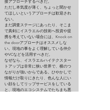
接アプローチするべきだ。
ただし本気度が薄く、ちょっと聞かせ
てほしいというアプローチは歓迎され
ない。
まだ調査ステージにあったり、そこま
で真剣にイスラエルの技術へ投資や提
携を考えていない場合には、Knock on 
the doorアプローチはオススメしな
い。現地の事をよく理解している仲介
やVCなどを活用すべきだ。
なぜなら、イスラエルハイテクスター
トアップは非常に狭い世界で、横のつ
ながりが強いからである。ひやかしで
情報だけ取りにきたり、色んな人にい
い顔をしてリップサービスをしている
と、現地のエコシステムでたちまち悪
評が広まってしまうから要注意だ。
カルチャーショックを受けたことは他
にもたくさんあるが、顕著と思われる